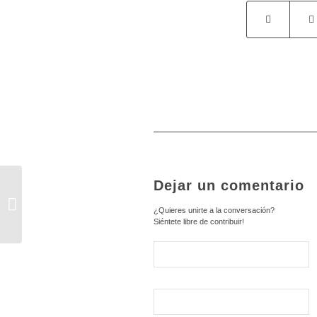
Dejar un comentario
PRÓXIMA VACANTE
MANCOMUNIDAD ETAP
¿Quieres unirte a la conversación?
BENAVENTE Y LOS VALLES
Siéntete libre de contribuir!