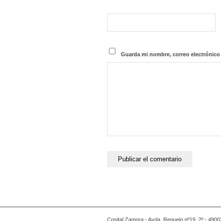
Guarda mi nombre, correo electrónico
Cosital Zamora - Avda. Requejo nº19, 2º - 490