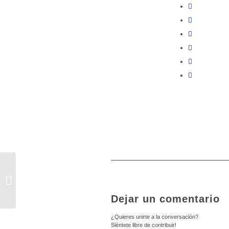
ANUNCIO COBERTURA VACANTE
INTERVENCIÓN CLASE 1ª
AYUNTAMIENTO DE TORO
Dejar un comentario
¿Quieres unirte a la conversación?
Siéntete libre de contribuir!