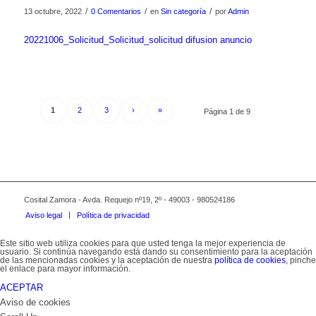
/
/
/
13 octubre, 2022
0 Comentarios
en
Sin categoría
por
Admin
20221006_Solicitud_Solicitud_solicitud difusion anuncio
1
2
3
›
»
Página 1 de 9
Cosital Zamora - Avda. Requejo nº19, 2º - 49003 - 980524186
Aviso legal
Política de privacidad
Este sitio web utiliza cookies para que usted tenga la mejor experiencia de
usuario. Si continúa navegando está dando su consentimiento para la aceptación
de las mencionadas cookies y la aceptación de nuestra
política de cookies
, pinche
el enlace para mayor información.
ACEPTAR
Aviso de cookies