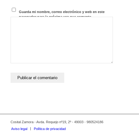
Guarda mi nombre, correo electrónico y web en este
navegador para la próxima vez que comente.
Cosital Zamora - Avda. Requejo nº19, 2º - 49003 - 980524186
Aviso legal
Política de privacidad